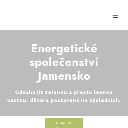
Přeskočit
na
obsah
Energetické
společenství
Jamensko
Odvaha jít zelenou a přesto levnou
cestou, důvěra postavená na výsledcích.
STÁT SE