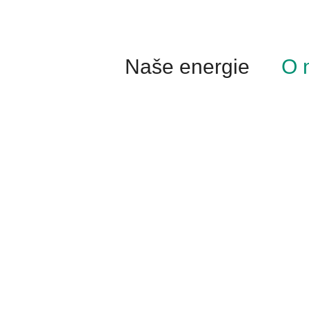
Přeskočit
na
obsah
Naše energie
O 